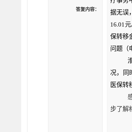
疗事务
答复内容：
据无误
16.01
元
保转移
问题（
况，同
医保转
步了解