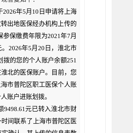
于
2026
年
5
月
10
日申请将上海
收转出地医保经办机构上传的
保参保缴费年限为
2021
年
7
月
元。
2026
年
5
月
20
日，淮北市
划拨的您的个人账户余额
251
在淮北的医保账户。目前，您
上海市普陀区职工医保个人账
个人账户进账划拨。
额
9498.61
元已转入淮北市财
一时间联系了上海市普陀区医