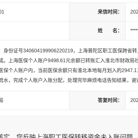
01
来信时间：
202
姓 名：
****
身份证号340604199906220219，上海普陀区职工医保
成。上海医保个人账户9498.61元余额已转账汇入淮北市财政
医保个人账户内，当前医保余额只有淮北本地每月划入的2947.
流水，完成个人账户入账分配，处理完毕麻烦电话告知结果，谢
局
答复时间：
202
：
核实，您
反映上海职工医保转移资金未入账
问题