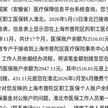
国家（安徽省）医疗保障信息平台系统查询，您
区职工医保转入淮北，
2026
年
5
月
13
日淮北已接
息表，信息表上显示您在上海市普陀区的职工医
年
11
月，共计
17
个月，医保账户余额为
2516.01
政专户于接收到上海市普陀区医疗保险事务中心
，工作人员依据经办流程，将该笔金额划拨至您
的医保账户余额为
2947.11
元，其中
2516.01
元是
划拨，
431.11
元是您在淮北
2026
年
2
月至
6
月缴费
针对您反映的上海市普陀区职工医保个人账户余
保基金对公账户的问题，
淮北市医保工作人员第