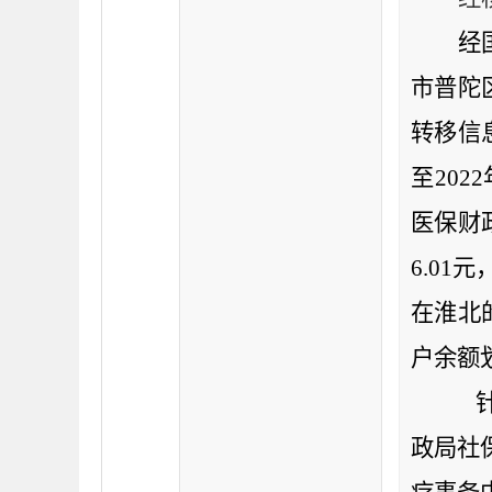
经
市普陀
转移信
至
2022
医保财
6.01
元
在淮北
户余额
政局社