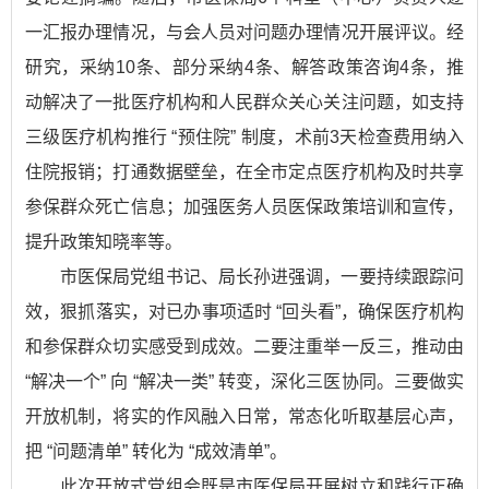
一汇报办理情况，与会人员对问题办理情况开展评议。经
研究，采纳10条、部分采纳4条、解答政策咨询4条，推
动解决了一批医疗机构和人民群众关心关注问题，如支持
三级医疗机构推行 “预住院” 制度，术前3天检查费用纳入
住院报销；打通数据壁垒，在全市定点医疗机构及时共享
参保群众死亡信息；加强医务人员医保政策培训和宣传，
提升政策知晓率等。
市医保局党组书记、局长孙进强调，一要持续跟踪问
效，狠抓落实，对已办事项适时 “回头看”，确保医疗机构
和参保群众切实感受到成效。二要注重举一反三，推动由
“解决一个” 向 “解决一类” 转变，深化三医协同。三要做实
开放机制，将实的作风融入日常，常态化听取基层心声，
把 “问题清单” 转化为 “成效清单”。
此次开放式党组会既是市医保局开展树立和践行正确