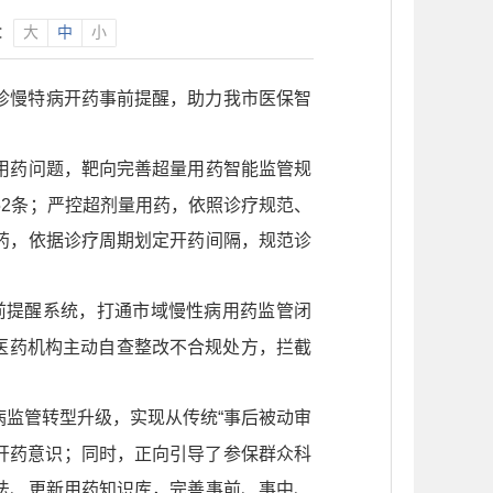
：
大
中
小
诊慢特病开药事前提醒，助力我市医保智
用药问题，靶向完善超量用药智能监管规
52条；严控超剂量用药，依照诊疗规范、
药，依据诊疗周期划定开药间隔，规范诊
事前提醒系统，打通市域慢性病用药监管闭
逼医药机构主动自查整改不合规处方，拦截
监管转型升级，实现从传统“事后被动审
规开药意识；同时，正向引导了参保群众科
法、更新用药知识库，完善事前、事中、