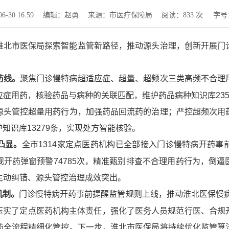
-30 16:59
编辑：赵勇
来源：市医疗保障局
阅读：
833
次
字号
淮北市医保局探索智能监管新路径，推动源头治理，创新开展门
聚焦门诊慢特病超适应症、超量、超频次三类高频不合理
防线。
症用药，核验药品与病种的关联匹配，维护药品病种知识库23
源头管控超量用药行为，加强药品回流药的治理；严控超频次用
知识库13279条，实现处方智能核验。
全市1314家定点医药机构已全部接入门诊慢特病开药
凸显。
开药弹窗预警74785次，精准甄别排查不合理用药行为，倒
、主动纠错、源头管控治理成效突出。
门诊慢特病开药事前提醒监管规则上线，推动淮北医保慢病
机制。
。压实了定点医药机构主体责任，强化了医务人员规范行医、合
药全流程精细化管控。下一步，淮北市医保局将持续优化监管算