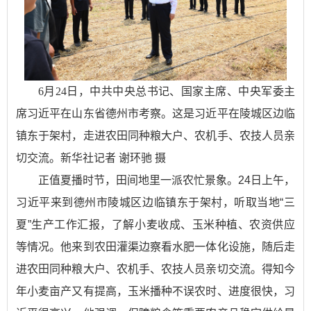
6月24日，中共中央总书记、国家主席、中央军委主
席习近平在山东省德州市考察。这是习近平在陵城区边临
镇东于架村，走进农田同种粮大户、农机手、农技人员亲
切交流。新华社记者 谢环驰 摄
正值夏播时节，田间地里一派农忙景象。24日上午，
习近平来到德州市陵城区边临镇东于架村，听取当地“三
夏”生产工作汇报，了解小麦收成、玉米种植、农资供应
等情况。他来到农田灌渠边察看水肥一体化设施，随后走
进农田同种粮大户、农机手、农技人员亲切交流。得知今
年小麦亩产又有提高，玉米播种不误农时、进度很快，习