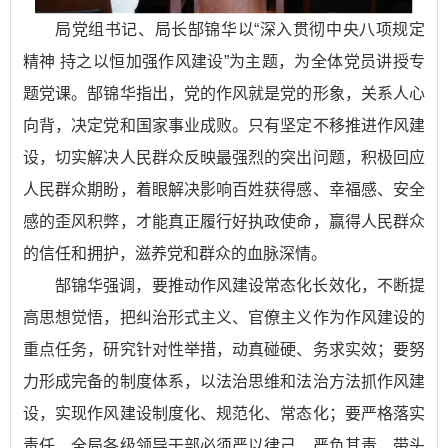
局党组书记、局长郜锦华以“深入贯彻中央八项规定
精神 持之以恒加强作风建设”为主题，为全体党员讲授专
题党课。郜锦华指出，党的作风就是党的形象，关系人心
向背，决定党和国家事业成败。只有坚定不移推进作风建
设，切实解决人民群众反映最强烈的突出问题，积极回应
人民群众期盼，着眼解决影响百姓获得感、幸福感、安全
感的歪风积弊，才能真正履行好执政使命，赢得人民群众
的信任和拥护，滋养党和群众的血脉深情。
郜锦华强调，要推动作风建设常态化长效化，不断提
高思想觉悟，把纠治形式主义、官僚主义作为作风建设的
重点任务，研究针对性举措，动真碰硬、务求实效；要努
力形成完备的制度体系，以法治思维和法治方法抓作风建
设，实现作风建设制度化、规范化、常态化；要严格落实
责任，全局各级领导干部必须严以律己、严负其责，带头