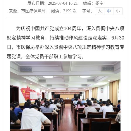
发布日期：2025-07-04 16:21
编辑：娄宇
来源：市医疗保障局
阅读：
2199
次
字号：
大
中
小
为庆祝中国共产党成立104周年，深入贯彻中央八项
规定精神学习教育，持续推动作风建设走深走实，6月30
日，市医保局举办深入贯彻中央八项规定精神学习教育专
题党课，全体党员干部职工参加学习。