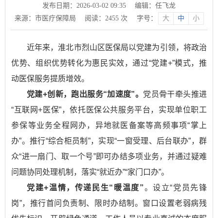
发布日期：2026-03-02 09:35
编辑：任飞龙
来源：市医疗保障局
阅读：
2455
次
字号：
大
中
小
近年来，淮北市烈山区医保局以党建为引领，将政治
优势、组织优势转化为惠民实效，通过“党建+”模式，推
动医保服务提质增效。
党建+创新，跑出服务“加速度”。
党员骨干牵头推进
“互联网+医保”，依托医保公共服务平台，实现单位职工
参保等业务全程网办，异地就医备案等高频事项“掌上
办”。推行“综合柜员制”，实现“一窗受理、后台联办”，群
众“进一扇门、取一个号”即可办结多项业务，并通过疑难
问题协同处理机制，落实“就近办”“家门口办”。
党建+温情，传递民生“暖温度”
。设立“党员先锋
岗”，推行首问负责制、限时办结制。窗口设置老弱病残