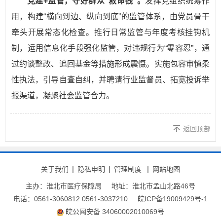
党建+监管，守好群众“救命钱”。
发挥党组织统筹作
用，构建“横向到边、纵向到底”的监管体系，由党员骨干
牵头开展常态化检查。推行日常监管与年度考核挂钩机
制，运用信息化手段强化监管，对违规行为“零容忍”，通
过约谈整改、追回基金等措施形成震慑。实施包容审慎柔
性执法，引导自查自纠，并聘请行业监督员、拓宽投诉举
报渠道，凝聚社会监管合力。
返回顶部
关于我们
隐私申明
管理制度
网站地图
主办：淮北市医疗保障局
地址：淮北市孟山北路46号
电话：0561-3060812 0561-3037210
皖ICP备19009429号-1
皖公网安备 34060002010069号