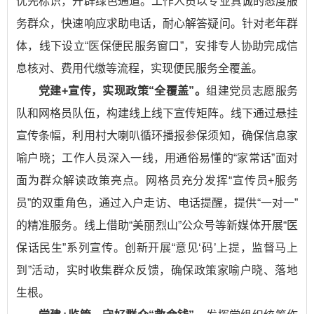
优先标识，开辟绿色通道。工作人员以专业真诚的态度服
务群众，快速响应求助电话，耐心解答疑问。针对老年群
体，线下设立“医保便民服务窗口”，安排专人协助完成信
息核对、费用代缴等流程，实现便民服务全覆盖。
党建+宣传，实现政策“全覆盖”。
组建党员志愿服务
队和网格员队伍，构建线上线下宣传矩阵。线下通过悬挂
宣传条幅，利用村大喇叭循环播报参保须知，确保信息家
喻户晓；工作人员深入一线，用通俗易懂的“家常话”面对
面为群众解读政策亮点。网格员充分发挥“宣传员+服务
员”的双重角色，通过入户走访、电话提醒，提供“一对一”
的精准服务。线上借助“美丽烈山”公众号等新媒体开展“医
保话民生”系列宣传。创新开展“意见‘码’上提，监督马上
到”活动，实时收集群众反馈，确保政策家喻户晓、落地
生根。