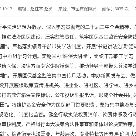
10:12
编辑：赵红宇 赵勇
来源：市医疗保障局
阅读：
3035
次
近平法治思想为指导，深入学习贯彻党的二十届三中全会精神，
，推进法治医保建设，压实监管责任，筑牢医保基金监管安全防
雁”。
严格落实领导干部带头学法制度，开展“书记讲法治课”
习中心组学习计划。定期举办“医保大讲堂”，组织干部职工学习
邀请医保、法律方面专家讲解授课等，推动领导干部带头尊法学
地”。
开展医保基金监管集中宣传月活动，举办新闻发布会、做
续开展医保政策宣传进机关、进企业、进社区、进学校、进乡村
和打击欺诈骗保宣传标语，公布投诉举报电话，形成全社会共同
田”。
将维护基金安全作为医保部门首要职责，坚持集中整治与
规范化、制度化监管。健全行政执法权责清单、岗责体系及行
治审核制度，严格履行重大决策合法性审查和集体讨论决定程序
剑”。
综合衡量执法需要、年龄层次、专业特长等因素,明确团队