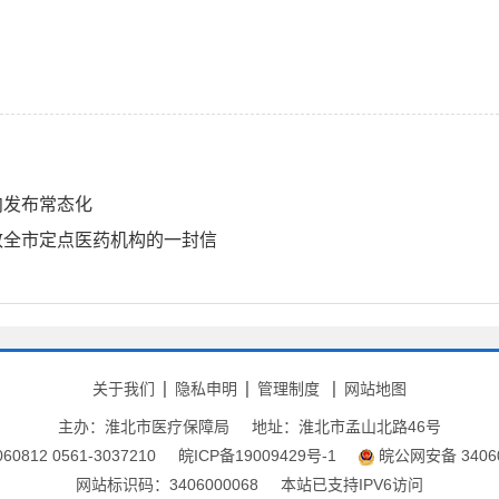
向发布常态化
致全市定点医药机构的一封信
关于我们
隐私申明
管理制度
网站地图
主办：淮北市医疗保障局
地址：淮北市孟山北路46号
0812 0561-3037210
皖ICP备19009429号-1
皖公网安备 34060
网站标识码：3406000068
本站已支持IPV6访问