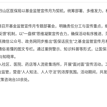
”，烈山区医保局以基金监管宣传月为契机，统筹部署、多维发力
速召开基金监管宣传月专题部署会，明确责任分工与宣传重点，细
反馈”机制，以“一盘棋”思维凝聚宣传合力，确保活动有序推进、
托微信公众号、政务网同步推出“医保话民生”之基金监管宣传月
通俗易懂的图文专栏。通过案例警示、知识科普等形式，让医保政
度与知晓率。
入社区、医院、药店等人流密集场所，开展“面对面”宣传活动。
监管，营造“人人知法、人人守法”的浓厚氛围。活动期间，共
政策咨询台10余处。