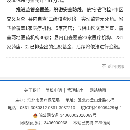
及30%违约金共计7.81万元。
推进监管全覆盖，织密安全防线。
依托“省飞检+市区
交叉互查+县内自查”三级核查网络，实现监管无死角。省
飞检覆盖1家医疗机构、5家药店；与相山区交叉互查，覆
盖两地医药机构30家；县内自查覆盖23家医疗机构、231
家药店。对已排查出的违规基金，后续将依法进行追缴。
返回顶部
关于我们
隐私申明
管理制度
网站地图
主办：淮北市医疗保障局
地址：淮北市孟山北路46号
电话：0561-3060812 0561-3037210
皖ICP备19009429号-1
皖公网安备 34060002010069号
网站标识码：3406000068
本站已支持IPV6访问