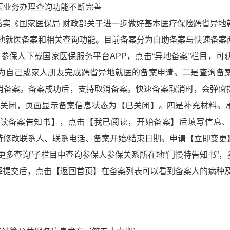
医业务办理查询功能不断完善
实《国家医保局 财政部关于进一步做好基本医疗保险跨省异地
异地就医备案和相关查询功能。目前备案分为自助备案与快速备
。参保人下载国家医保服务平台APP，点击“异地备案”栏目，
为自己或家人朋友完成跨省异地就医的备案申请。二是查询备
消备案。备案成功后，支持取消备案。快速备案取消时，会弹窗
实时关闭，页面显示备案信息状态为【已关闭】。四是补充材料。
读备案告知书】，点击【我已阅读，开始备案】后填写信息
持修改联系人、联系电话、备案开始/结束日期。申请【立即变更
更多查询”子栏目中查询参保人参保关系所在地“门慢特告知书”
择提交后，点击【返回首页】在备案列表可以看到备案人的病种