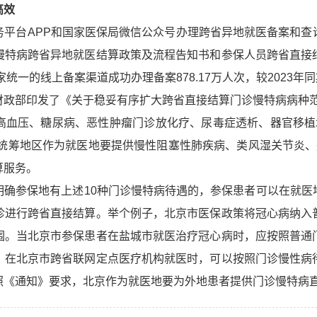
高效
务平台APP和国家医保局微信公众号办理跨省异地就医备案和查
慢特病跨省异地就医结算政策及流程告知书和参保人员跨省直接
统一的线上备案渠道成功办理备案878.17万人次，较2023年同期
政部印发了《关于稳妥有序扩大跨省直接结算门诊慢特病病种范围
高血压、糖尿病、恶性肿瘤门诊放化疗、尿毒症透析、器官移植
有统筹地区作为就医地要提供慢性阻塞性肺疾病、类风湿关节炎
算服务。
明确参保地有上述10种门诊慢特病待遇的，参保患者可以在就医
诊进行跨省直接结算。举个例子，北京市医保政策将冠心病纳入
围。当北京市参保患者在盐城市就医治疗冠心病时，应按照普通
，在北京市跨省联网定点医疗机构就医时，可以按照门诊慢性病
照《通知》要求，北京作为就医地要为外地患者提供门诊慢特病