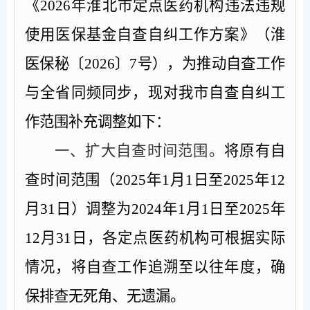
《
2026
年淮北市定点医药机构违法违规
使用医保基金自查自纠工作方案》（淮
医保秘〔
2026
〕
7
号），为推动自查工作
与全省同频同步，现对我市自查自纠工
作范围补充调整如下：
一、扩大自查时间范围。
将原有自
查时间范围（
2025
年
1
月
1
日至
2025
年
12
月
31
日）调整为
2024
年
1
月
1
日至
2025
年
12
月
31
日，各定点医药机构可根据实际
情况，将自查工作追溯至以往年度，确
保排查无死角、无遗漏。