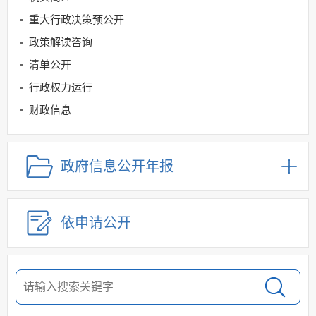
重大行政决策预公开
政策解读咨询
清单公开
行政权力运行
财政信息
社会救助与社会福利领域
公立医疗机构药品医用设备采购领域
政府信息公开年报
社会保险领域
规划信息
依申请公开
建议提案办理
公务员及事业单位招录
应急管理
回应关切
监督保障