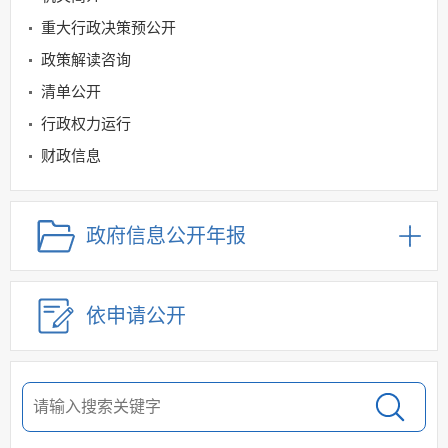
重大行政决策预公开
政策解读咨询
清单公开
行政权力运行
财政信息
社会救助与社会福利领域
公立医疗机构药品医用设备采购领域
政府信息公开年报
社会保险领域
规划信息
依申请公开
建议提案办理
公务员及事业单位招录
应急管理
回应关切
监督保障