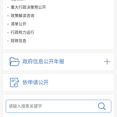
重大行政决策预公开
政策解读咨询
清单公开
行政权力运行
财政信息
社会救助与社会福利领域
公立医疗机构药品医用设备采购领域
政府信息公开年报
社会保险领域
规划信息
依申请公开
建议提案办理
公务员及事业单位招录
应急管理
回应关切
监督保障