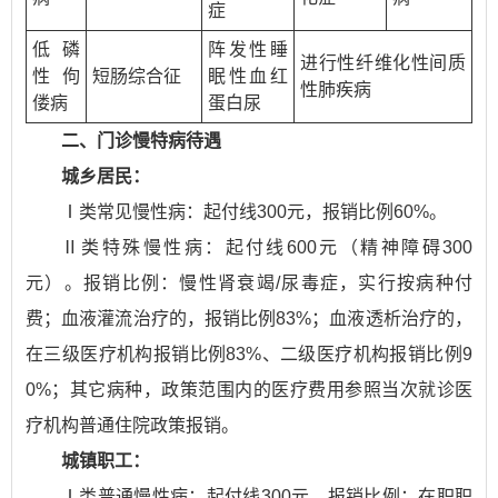
症
低磷
阵发性睡
进行性纤维化性间质
性佝
短肠综合征
眠性血红
性肺疾病
偻病
蛋白尿
二、门诊慢特病待遇
城乡居民：
Ⅰ类常见慢性病：起付线300元，报销比例60%。
Ⅱ类特殊慢性病：起付线600元（精神障碍300
元）。报销比例：慢性肾衰竭/尿毒症，实行按病种付
费；血液灌流治疗的，报销比例83%；血液透析治疗的，
在三级医疗机构报销比例83%、二级医疗机构报销比例9
0%；其它病种，政策范围内的医疗费用参照当次就诊医
疗机构普通住院政策报销。
城镇职工：
Ⅰ类普通慢性病：起付线300元，报销比例：在职职