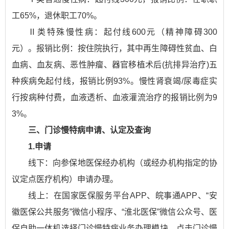
工65%，退休职工70%。
Ⅱ类特殊慢性病：起付线600元（精神障碍300
元）。报销比例：按住院执行，其中再生障碍性贫血、白
血病、血友病、恶性肿瘤、器官移植术后(抗排异治疗)五
种疾病免起付线，报销比例93%。慢性肾衰竭/尿毒症实
行按病种付费，血液透析、血液灌流治疗的报销比例为9
3%。
三、门诊慢特病申请、认定及查询
1.申请
线下：向参保地医保经办机构（或经办机构指定的协
议定点医疗机构）申请办理。
线上：在国家医保服务平台APP、皖事通APP、“安
徽医保公共服务”微信小程序、“淮北医保”微信公众号、医
保自助一体机选择门诊慢特病业务办理模块，点击门诊慢