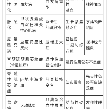
血友病重
性硬
血友病
性
精神障碍
型
化
贫血
甲状腺素蛋
肝硬
系统性
生长激素
亨廷顿舞
白淀粉样变
化
红斑狼疮
缺乏症
蹈症
性心肌病
尼曼
普拉德
重度特应性
肢端肥大
视神经脊
匹克
－威利综
皮炎
症
髓炎
病
合征
脊髓延髓肌萎缩症
遗传性血
进行性肌营养不良症
（肯尼迪病）
管性水肿
脊髓
先天性免
性肌
β-地中海贫
肝豆状核
法布雷病
疫蛋白缺
萎缩
血
变性
乏症
症
非典型溶
戈谢
结节性硬
发作性睡
大动脉炎
血性尿毒
病
化症
病