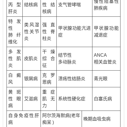
慢性阻塞性
丙型
结核病
性结
支气管哮喘
肺疾病
肝炎
核病
特发
类风湿
强直
性
甲状腺功能亢进
甲状腺功能
性关节
性脊
肺纤
症
减退症
炎
柱炎
维化
多发
干燥
结节性
ANCA
性肌
皮肌炎
综合
多动脉炎
相关血管炎
炎
征
白癜
克罗
银屑病
溃疡性结肠炎
青光眼
风
恩病
黄斑
重症
性眼
艾滋病
肌无
系统性硬化症
白塞氏病
病
力
自身免疫性肝
阿尔茨海默病(老年
晚期血吸虫病
病
痴呆 )