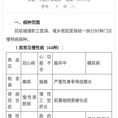
字号：
大
中
小
一、病种范围
目前城镇职工医保、城乡居民医保统一执行92种门诊
慢特病病种。
Ⅰ类常见慢性病（44种）：
心功
高血
冠心病
能不
脑卒中
糖尿病
压
全
帕金
癫痫
脑瘫
严重性春季角结膜炎
森
肾病
慢性
慢性肾
综合
乙型
肌萎缩侧索硬化症
脏病
症
肝炎
慢性
耐药