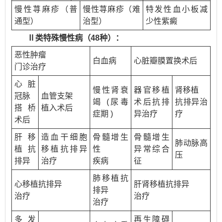
慢性荨麻疹（普
慢性荨麻疹（难
特发性血小板减
通型）
治型）
少性紫癜
Ⅱ类特殊慢性病（48种）：
恶性肿瘤
白血病
心脏瓣膜置换术后
门诊治疗
心脏
慢性肾衰
器官移植
肾移植
冠脉
血管支架
竭 (尿毒
术后抗排
抗排异治
搭桥
植入术后
症期 )
异治疗
疗
术后
肝移
造血干细胞
骨髓增生
骨髓增生
肺动脉高
植抗
移植抗排异
性
异常综合
压
排异
治疗
疾病
征
肺移植抗
心移植抗排异
肝肾移植抗排异
排异
治疗
治疗
治疗
多发
再生障碍