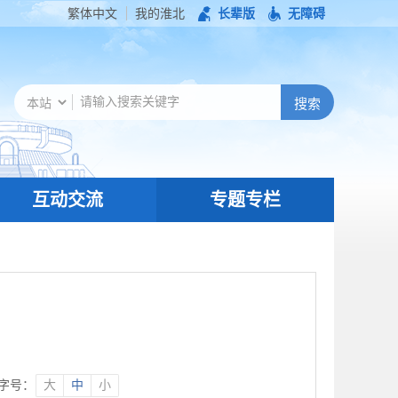
繁体中文
我的淮北
长辈版
无障碍
互动交流
专题专栏
字号：
大
中
小