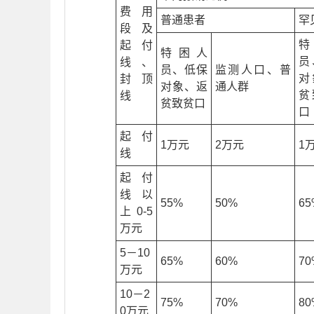
费用
普通患者
罕
段及
起付
特困人
员
线、
员、低保
监测人口、普
对
封顶
对象、返
通人群
贫
线
贫致贫口
口
起付
1万元
2万元
1
线
起付
线以
55%
50%
65
上0-5
万元
5－10
65%
60%
70
万元
10－2
75%
70%
80
0万元