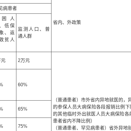
见病患者
特困人
省内、外政策
、低保
监测人口、普
象、返
通人群
致贫人
万元
2万元
%
60%
（普通患者）市外省内异地就医的，
的参保人员大病保险各段报销比例下降
%
65%
的其他临时外出就医人员大病保险各段
患者省内不降比例）
%
75%
（普通患者、罕见病患者）省外异地