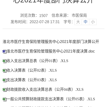
浏览次数：
信息来源： 市医保局
1507
发布时间：2022-07-28 17:31
字号：
大
中
小
淮北市医疗生育保险管理服务中心2021年度部门决算公开
淮北市医疗生育保险管理服务中心2021年度决算.doc
收入支出决算总表（公开01表）.XLS
收入决算表（公开02表）.XLS
支出决算表（公开03表）.XLS
财政拨款收入支出决算总表（公开04表）.XLS
一般公共预算财政拨款支出决算表（公开05表）.XLS