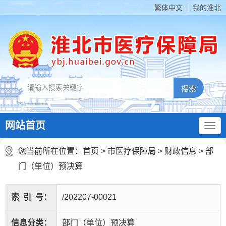
繁体中文
我的淮北
网站首页
您当前所在位置：
首页
>
市医疗保障局
>
财政信息
>
部
门（单位）预决算
索
引
号：
/202207-00021
信息分类：
部门（单位）预决算