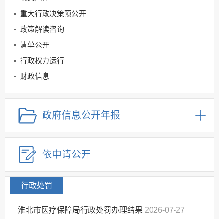
重大行政决策预公开
政策解读咨询
清单公开
行政权力运行
财政信息
社会救助与社会福利领域
公立医疗机构药品医用设备采购领域
政府信息公开年报
社会保险领域
规划信息
依申请公开
建议提案办理
公务员及事业单位招录
应急管理
行政处罚
回应关切
淮北市医疗保障局行政处罚办理结果
2026-07-27
监督保障