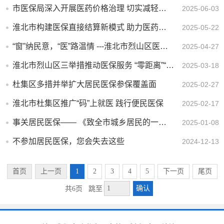
市医保局深入开展医药价格治理 切实减轻群众就医负担
2025-06-03
淮北市构建医保直接结算新模式 助力医药行业健康发展
2025-05-22
“窗”纳民意，“医”路温情 ---淮北市烈山区医保窗口服务再升级
2025-04-27
淮北市烈山区三举措推动医保服务 “零距离”“暖心办”
2025-03-18
杜集区多措并举扩大居民医保参保覆盖面
2025-02-27
淮北市杜集区推广“码”上就医 践行便民医保
2025-02-17
事关居民医保—— 《致全市城乡居民的一封信》
2025-01-08
不参加居民医保，您会失去这些
2024-12-13
首页
上一页
1
2
3
4
5
下一页
尾页
确认
共6页
跳至